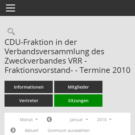
Toggle navigation
Rechercheauswahl
CDU-Fraktion in der
Verbandsversammlung des
Zweckverbandes VRR -
Fraktionsvorstand- - Termine 2010
Informationen
Mitglieder
Vertreter
Sitzungen
Monat
Januar
2010
Aktuell
Gremium auswählen