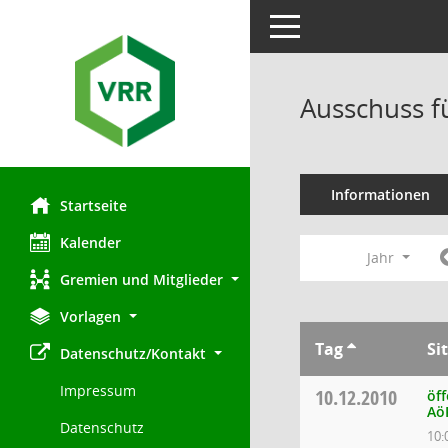
Toggle navigation
Ausschuss f
Informationen
Startseite
Kalender
Jahr
Gremien und Mitglieder
Vorlagen
Tag
Si
Datenschutz/Kontakt
Impressum
10.12.2010
öff
Aö
Datenschutz
10: