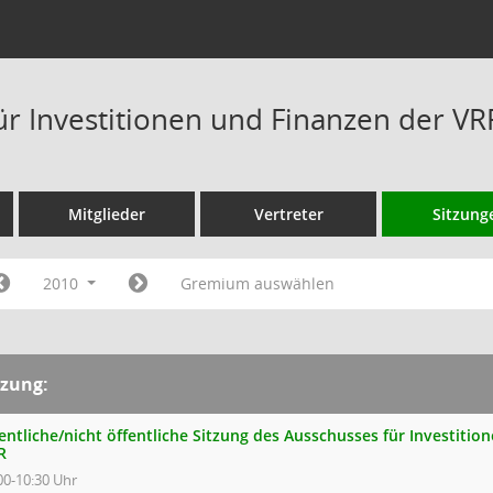
ür Investitionen und Finanzen der V
Mitglieder
Vertreter
Sitzung
2010
Gremium auswählen
tzung:
entliche/nicht öffentliche Sitzung des Ausschusses für Investiti
R
00-10:30 Uhr