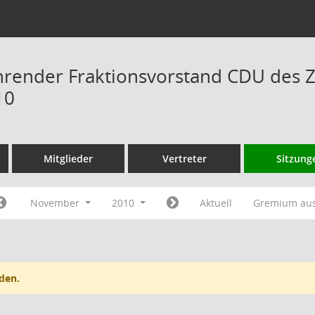
hrender Fraktionsvorstand CDU des 
10
Mitglieder
Vertreter
Sitzung
November
2010
Aktuell
Gremium au
den.