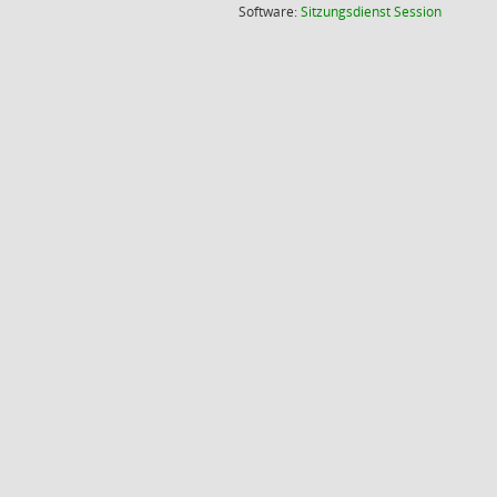
(Wird in
Software:
Sitzungsdienst
Session