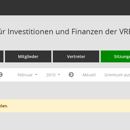
ür Investitionen und Finanzen der V
Mitglieder
Vertreter
Sitzung
Februar
2010
Aktuell
Gremium au
den.