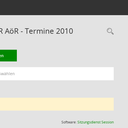
RR AöR - Termine 2010
Rec
en
swählen
(Wird in
Software:
Sitzungsdienst
Session