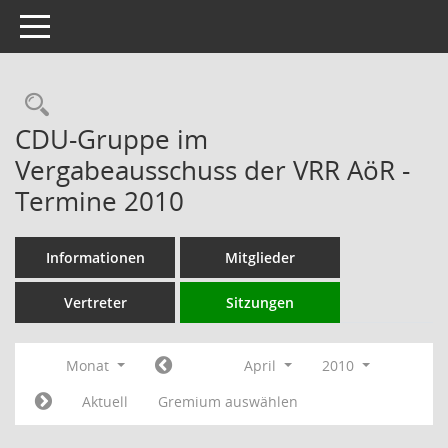
Toggle navigation
Rechercheauswahl
CDU-Gruppe im
Vergabeausschuss der VRR AöR -
Termine 2010
Informationen
Mitglieder
Vertreter
Sitzungen
Monat
April
2010
Aktuell
Gremium auswählen