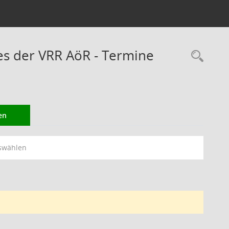
s der VRR AöR - Termine
Rec
en
swählen