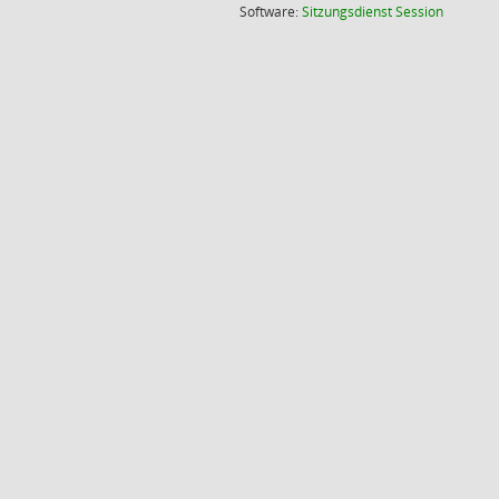
(Wird in
Software:
Sitzungsdienst
Session