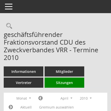
Toggle navigation
Rechercheauswahl
geschäftsführender
Fraktionsvorstand CDU des
Zweckverbandes VRR - Termine
2010
Informationen
Mitglieder
Vertreter
Sitzungen
Monat
April
2010
Aktuell
Gremium auswählen