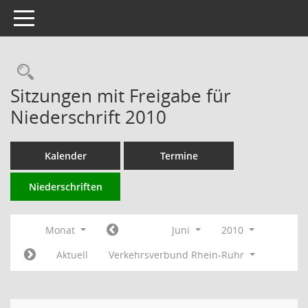
Toggle navigation
Rechercheauswahl
Sitzungen mit Freigabe für
Niederschrift 2010
Kalender
Termine
Niederschriften
Monat
Juni
2010
Aktuell
Verkehrsverbund Rhein-Ruhr