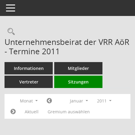
Toggle navigation
Rechercheauswahl
Unternehmensbeirat der VRR AöR
- Termine 2011
Informationen
Mitglieder
Vertreter
Sitzungen
Monat
Januar
2011
Aktuell
Gremium auswählen