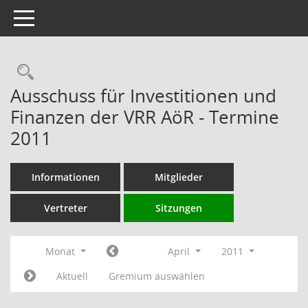
Toggle navigation
Rechercheauswahl
Ausschuss für Investitionen und
Finanzen der VRR AöR - Termine
2011
Informationen
Mitglieder
Vertreter
Sitzungen
Monat
April
2011
Aktuell
Gremium auswählen