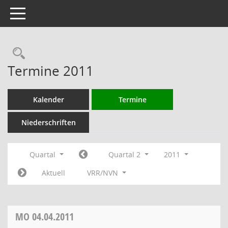
Toggle navigation
Rechercheauswahl
Termine 2011
Kalender
Termine
Niederschriften
Quartal
Quartal 2
2011
Aktuell
VRR/NVN
MO
04.04.2011