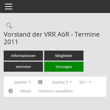
Toggle navigation
Rechercheauswahl
Vorstand der VRR AöR - Termine
2011
Informationen
Mitglieder
Vertreter
Sitzungen
Quartal
Quartal 3
2011
Aktuell
Gremium auswählen