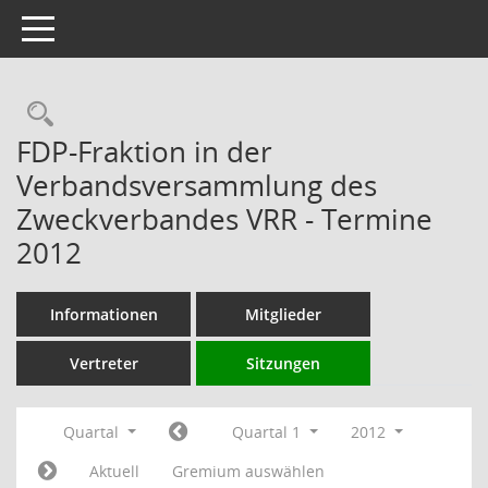
Toggle navigation
Rechercheauswahl
FDP-Fraktion in der
Verbandsversammlung des
Zweckverbandes VRR - Termine
2012
Informationen
Mitglieder
Vertreter
Sitzungen
Quartal
Quartal 1
2012
Aktuell
Gremium auswählen