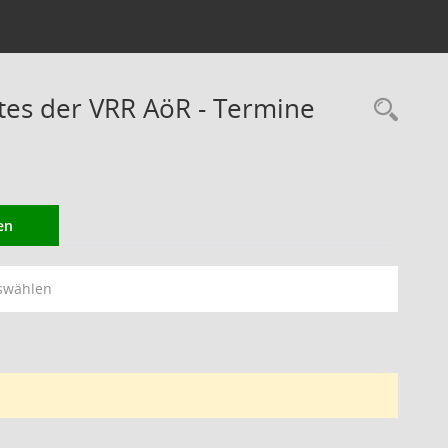
es der VRR AöR - Termine
Rec
en
swählen