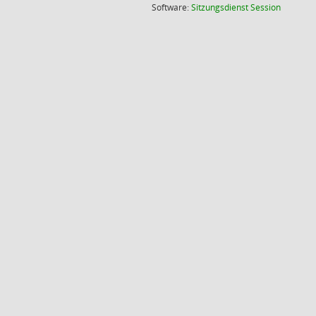
(Wird in
Software:
Sitzungsdienst
Session