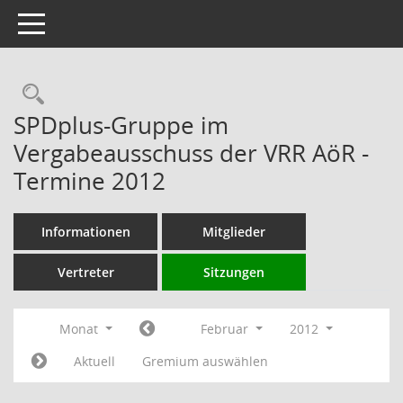
Toggle navigation
Rechercheauswahl
SPDplus-Gruppe im
Vergabeausschuss der VRR AöR -
Termine 2012
Informationen
Mitglieder
Vertreter
Sitzungen
Monat
Februar
2012
Aktuell
Gremium auswählen