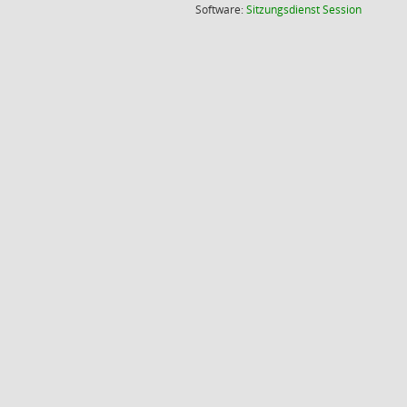
(Wird in
Software:
Sitzungsdienst
Session