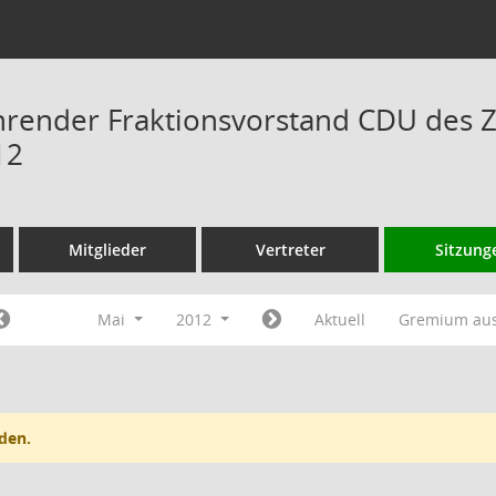
hrender Fraktionsvorstand CDU des 
12
Mitglieder
Vertreter
Sitzung
Mai
2012
Aktuell
Gremium au
den.