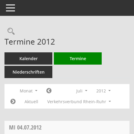
Toggle navigation
Rechercheauswahl
Termine 2012
Kalender
Termine
Niederschriften
Monat
Juli
2012
Aktuell
Verkehrsverbund Rhein-Ruhr
MI
04.07.2012