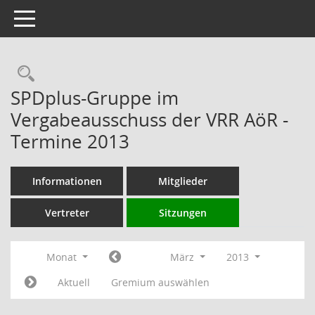
Toggle navigation
Rechercheauswahl
SPDplus-Gruppe im
Vergabeausschuss der VRR AöR -
Termine 2013
Informationen
Mitglieder
Vertreter
Sitzungen
Monat
März
2013
Aktuell
Gremium auswählen