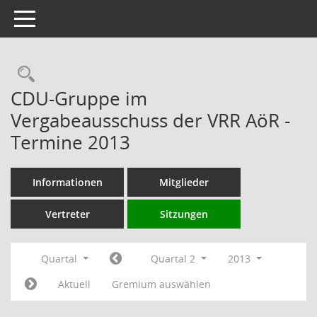
Toggle navigation
Rechercheauswahl
CDU-Gruppe im
Vergabeausschuss der VRR AöR -
Termine 2013
Informationen
Mitglieder
Vertreter
Sitzungen
Quartal
Quartal 2
2013
Aktuell
Gremium auswählen