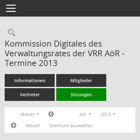
Toggle navigation
Rechercheauswahl
Kommission Digitales des
Verwaltungsrates der VRR AöR -
Termine 2013
Informationen
Mitglieder
Vertreter
Sitzungen
Monat
Juli
2013
Aktuell
Gremium auswählen