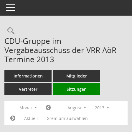
Toggle navigation
Rechercheauswahl
CDU-Gruppe im
Vergabeausschuss der VRR AöR -
Termine 2013
Informationen
Mitglieder
Vertreter
Sitzungen
Monat
August
2013
Aktuell
Gremium auswählen