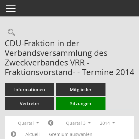
Toggle navigation
Rechercheauswahl
CDU-Fraktion in der
Verbandsversammlung des
Zweckverbandes VRR -
Fraktionsvorstand- - Termine 2014
Informationen
Mitglieder
Vertreter
Sitzungen
Quartal
Quartal 3
2014
Aktuell
Gremium auswählen