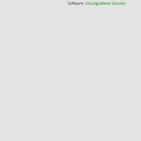
(Wird in
Software:
Sitzungsdienst
Session