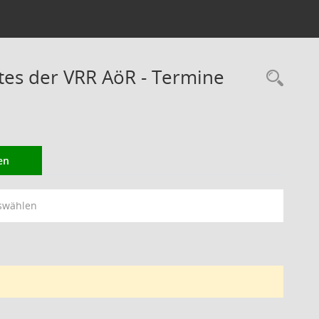
es der VRR AöR - Termine
Rec
en
swählen