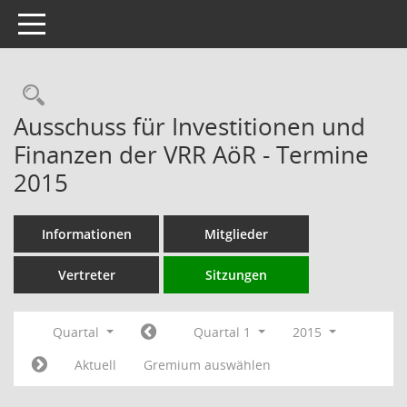
Toggle navigation
Rechercheauswahl
Ausschuss für Investitionen und
Finanzen der VRR AöR - Termine
2015
Informationen
Mitglieder
Vertreter
Sitzungen
Quartal
Quartal 1
2015
Aktuell
Gremium auswählen