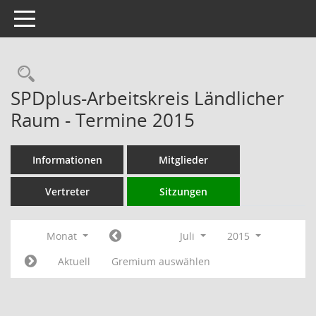
Toggle navigation
Rechercheauswahl
SPDplus-Arbeitskreis Ländlicher
Raum - Termine 2015
Informationen
Mitglieder
Vertreter
Sitzungen
Monat
Juli
2015
Aktuell
Gremium auswählen