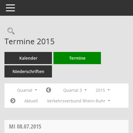
Toggle navigation
Rechercheauswahl
Termine 2015
Kalender
Termine
Niederschriften
Quartal
Quartal 3
2015
Aktuell
Verkehrsverbund Rhein-Ruhr
MI
08.07.2015