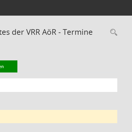
es der VRR AöR - Termine
Rec
en