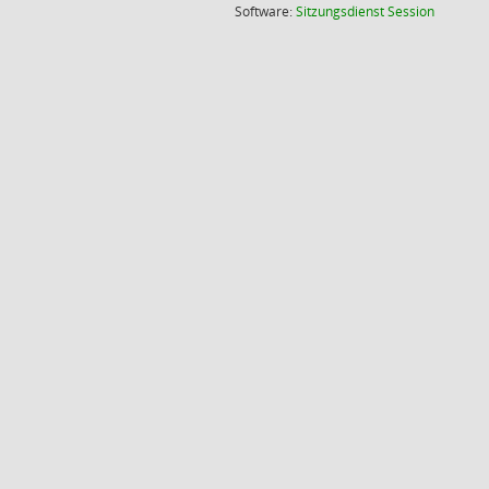
(Wird in
Software:
Sitzungsdienst
Session