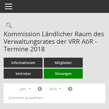
Toggle navigation
Rechercheauswahl
Kommission Ländlicher Raum des
Verwaltungsrates der VRR AöR -
Termine 2018
Informationen
Mitglieder
Vertreter
Sitzungen
Jahr
2018
Gremium auswählen