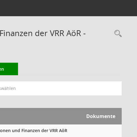
Finanzen der VRR AöR -
Rec
en
swählen
Dokumente
tionen und Finanzen der VRR AöR