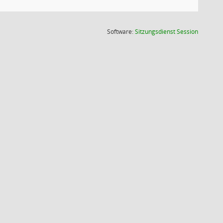
(Wird in
Software:
Sitzungsdienst
Session