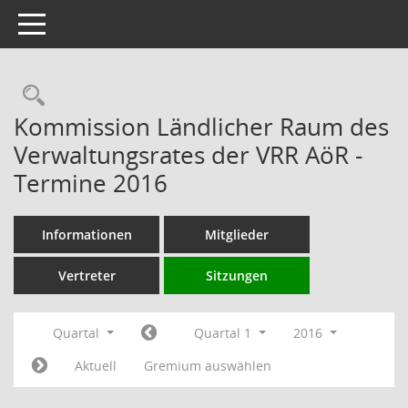
Toggle navigation
Rechercheauswahl
Kommission Ländlicher Raum des
Verwaltungsrates der VRR AöR -
Termine 2016
Informationen
Mitglieder
Vertreter
Sitzungen
Quartal
Quartal 1
2016
Aktuell
Gremium auswählen