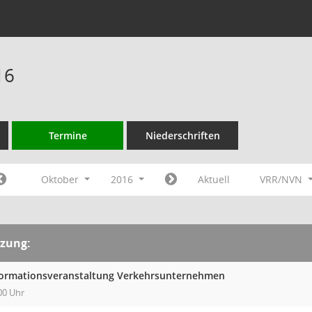
16
Termine
Niederschriften
Oktober
2016
Aktuell
VRR/NVN
tzung:
formationsveranstaltung Verkehrsunternehmen
00 Uhr