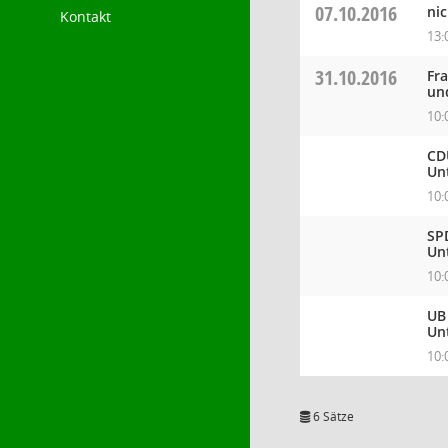
07.10.2016
ni
Kontakt
13:
31.10.2016
Fr
un
10:
CD
Un
10:
SP
Un
10:
UB
Un
10:
6 Sätze