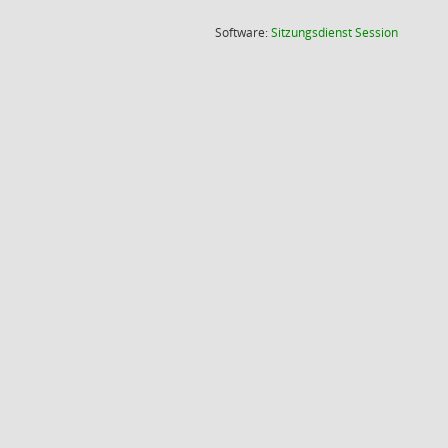
(Wird in
Software:
Sitzungsdienst
Session