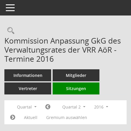
Toggle navigation
Rechercheauswahl
Kommission Anpassung GkG des
Verwaltungsrates der VRR AöR -
Termine 2016
Informationen
Mitglieder
Vertreter
Sitzungen
Quartal
Quartal 2
2016
Aktuell
Gremium auswählen