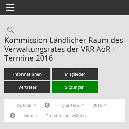
Toggle navigation
Rechercheauswahl
Kommission Ländlicher Raum des
Verwaltungsrates der VRR AöR -
Termine 2016
Informationen
Mitglieder
Vertreter
Sitzungen
Quartal
Quartal 2
2016
Aktuell
Gremium auswählen