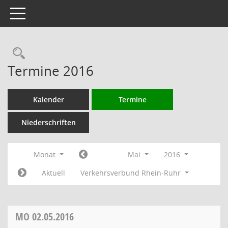
Toggle navigation
Rechercheauswahl
Termine 2016
Kalender
Termine
Niederschriften
Monat
Mai
2016
Aktuell
Verkehrsverbund Rhein-Ruhr
MO
02.05.2016