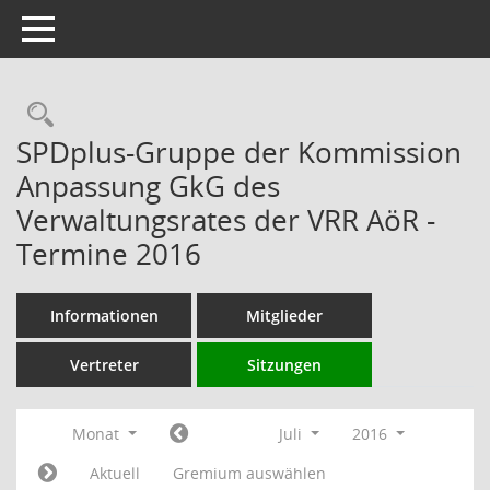
Toggle navigation
Rechercheauswahl
SPDplus-Gruppe der Kommission
Anpassung GkG des
Verwaltungsrates der VRR AöR -
Termine 2016
Informationen
Mitglieder
Vertreter
Sitzungen
Monat
Juli
2016
Aktuell
Gremium auswählen