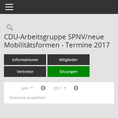
Toggle navigation
Rechercheauswahl
CDU-Arbeitsgruppe SPNV/neue
Mobilitätsformen - Termine 2017
Informationen
Mitglieder
Vertreter
Sitzungen
Jahr
2017
Gremium auswählen