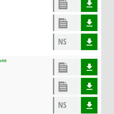
NS
 VRR
NS