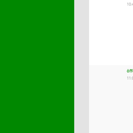
10:
öf
11: