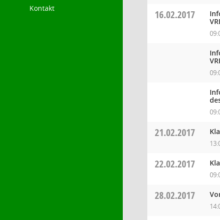
Kontakt
16.02.2017
In
VR
09:
In
VR
09:
In
de
09:
21.02.2017
Kl
13:
22.02.2017
Kl
09:
28.02.2017
Vo
14: