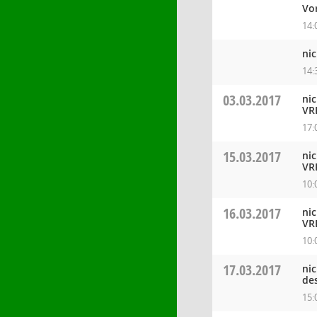
Vo
14:
ni
14:
03.03.2017
ni
VR
17:
15.03.2017
ni
VR
10:
16.03.2017
ni
VR
10:
17.03.2017
ni
de
15: