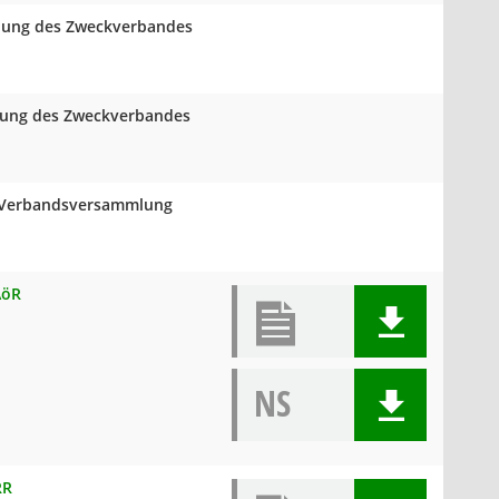
mlung des Zweckverbandes
mlung des Zweckverbandes
er Verbandsversammlung
AöR
NS
RR