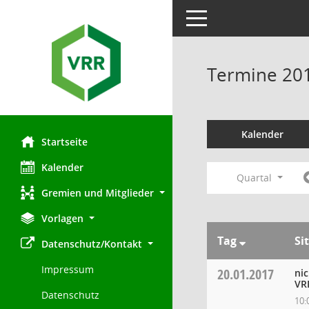
Toggle navigation
Termine 20
Kalender
Startseite
Kalender
Quartal
Gremien und Mitglieder
Vorlagen
Tag
Si
Datenschutz/Kontakt
Impressum
20.01.2017
ni
VR
Datenschutz
10: