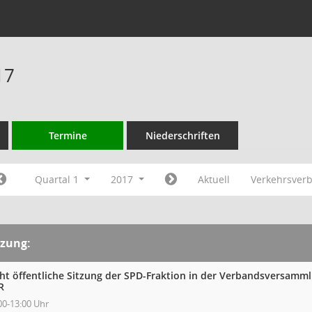
17
Termine
Niederschriften
Quartal 1
2017
Aktuell
Verkehrsver
tzung:
cht öffentliche Sitzung der SPD-Fraktion in der Verbandsversam
R
00-13:00 Uhr