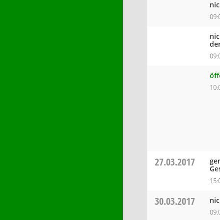
ni
09:
ni
de
09:
öf
10:
27.03.2017
ge
Ge
15:
30.03.2017
ni
09: