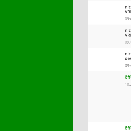
ni
VR
09:
ni
VR
09:
ni
de
09:
öff
10:
öf