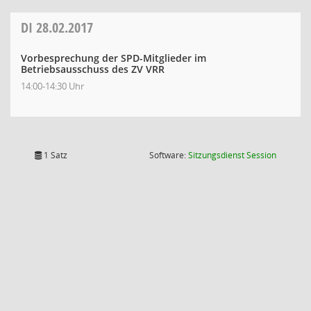
DI
28.02.2017
Vorbesprechung der SPD-Mitglieder im
Betriebsausschuss des ZV VRR
14:00-14:30 Uhr
(Wird in
1 Satz
Software:
Sitzungsdienst
Session