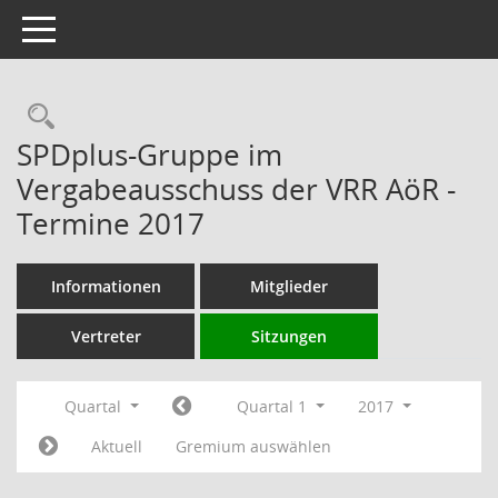
Toggle navigation
Rechercheauswahl
SPDplus-Gruppe im
Vergabeausschuss der VRR AöR -
Termine 2017
Informationen
Mitglieder
Vertreter
Sitzungen
Quartal
Quartal 1
2017
Aktuell
Gremium auswählen