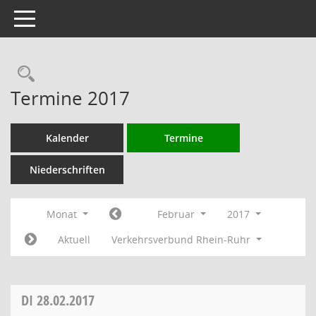
Toggle navigation
Rechercheauswahl
Termine 2017
Kalender
Termine
Niederschriften
Monat
Februar
2017
Aktuell
Verkehrsverbund Rhein-Ruhr
DI
28.02.2017