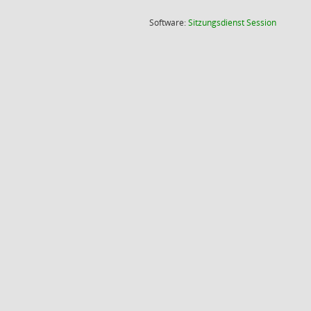
(Wird in
Software:
Sitzungsdienst
Session