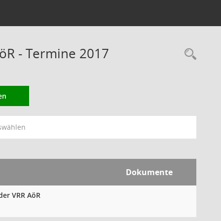
öR - Termine 2017
Rec
en
swählen
Dokumente
 der VRR AöR