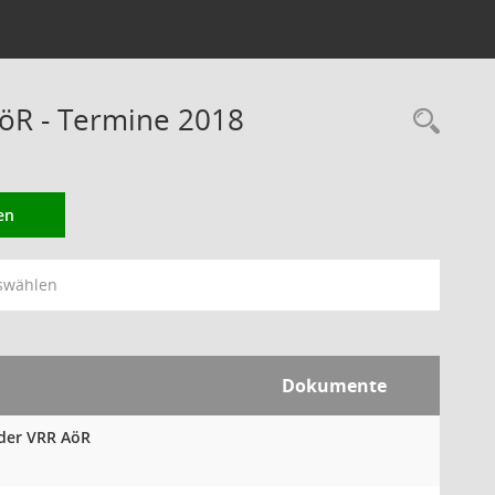
öR - Termine 2018
Rec
en
swählen
Dokumente
 der VRR AöR