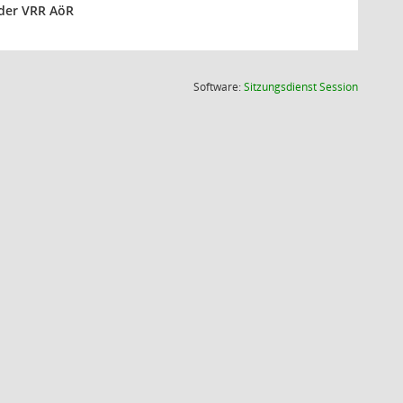
 der VRR AöR
(Wird in
Software:
Sitzungsdienst
Session