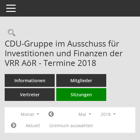
Toggle navigation
Rechercheauswahl
CDU-Gruppe im Ausschuss für
Investitionen und Finanzen der
VRR AöR - Termine 2018
Informationen
Mitglieder
Vertreter
Sitzungen
Monat
Mai
2018
Aktuell
Gremium auswählen