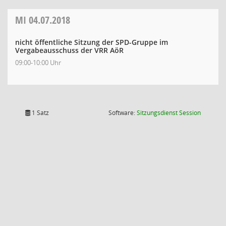
MI
04.07.2018
nicht öffentliche Sitzung der SPD-Gruppe im
Vergabeausschuss der VRR AöR
09:00-10:00 Uhr
(Wird in
1 Satz
Software:
Sitzungsdienst
Session