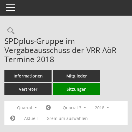
Toggle navigation
Rechercheauswahl
SPDplus-Gruppe im
Vergabeausschuss der VRR AöR -
Termine 2018
Informationen
Mitglieder
Vertreter
Sitzungen
Quartal
Quartal 3
2018
Aktuell
Gremium auswählen