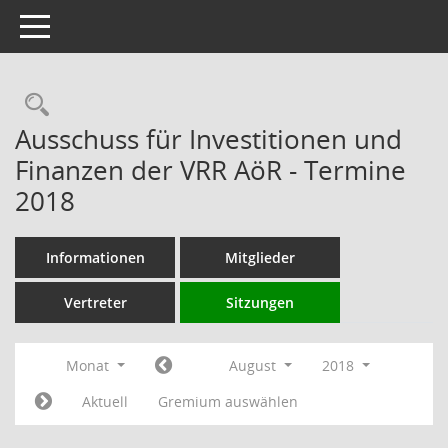
Toggle navigation
Rechercheauswahl
Ausschuss für Investitionen und
Finanzen der VRR AöR - Termine
2018
Informationen
Mitglieder
Vertreter
Sitzungen
Monat
August
2018
Aktuell
Gremium auswählen