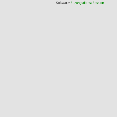
(Wird in
Software:
Sitzungsdienst
Session