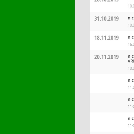
10:
31.10.2019
nic
10:
18.11.2019
ni
16:
20.11.2019
ni
VR
10:
ni
11:
ni
11:
ni
11: