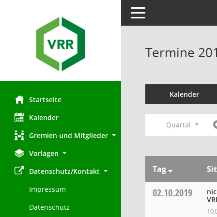
Toggle navigation
Termine 20
Kalender
Startseite
Kalender
Quartal
Gremien und Mitglieder
Vorlagen
Tag
Si
Datenschutz/Kontakt
Impressum
02.10.2019
ni
VR
Datenschutz
10: