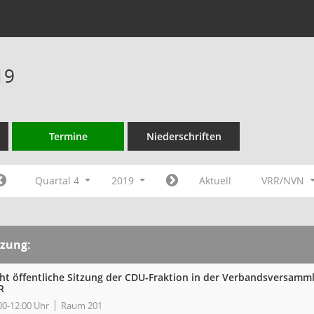
19
Termine
Niederschriften
Quartal 4
2019
Aktuell
VRR/NVN
tzung:
cht öffentliche Sitzung der CDU-Fraktion in der Verbandsversam
R
00-12:00 Uhr
Raum 201