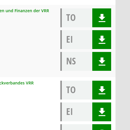
onen und Finanzen der VRR
TO
EI
NS
weckverbandes VRR
TO
EI