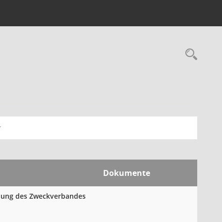
Rec
Dokumente
mlung des Zweckverbandes