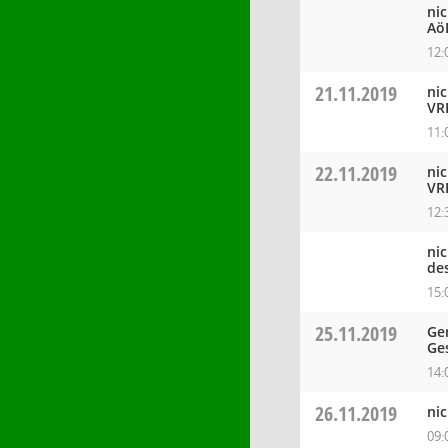
ni
Aö
12:
21.11.2019
ni
VR
11:
22.11.2019
ni
VR
12:
ni
de
15:
25.11.2019
Ge
Ge
14:
26.11.2019
ni
09: