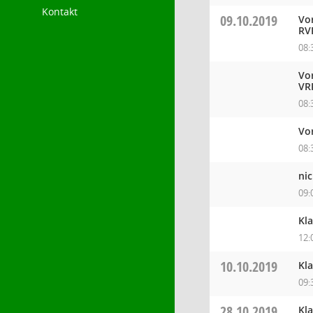
Kontakt
09.10.2019
Vo
RV
08:
Vo
VR
08:
Vo
08:
ni
09:
Kl
12:
10.10.2019
Kl
09:
28.10.2019
Kl