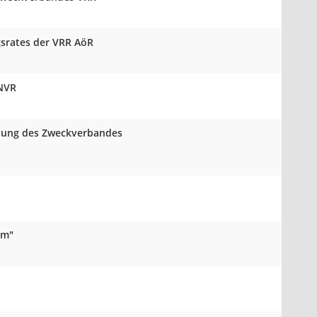
gsrates der VRR AöR
 NVR
mlung des Zweckverbandes
um"