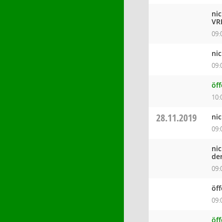
ni
VR
09:
ni
09:
öff
10:
28.11.2019
ni
09:
ni
de
09:
öf
09:
öf