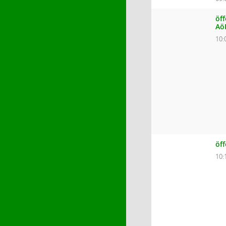
öff
Aö
10:
öf
10: