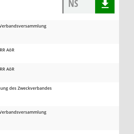
NS
er Verbandsversammlung
VRR AöR
VRR AöR
mlung des Zweckverbandes
er Verbandsversammlung