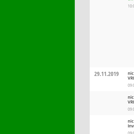
10:
29.11.2019
ni
VR
09:
ni
VR
09:
ni
In
09: