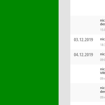
ni
de
15:
03.12.2019
ni
18:
04.12.2019
ni
09:
ni
VR
09:
ni
de
09: