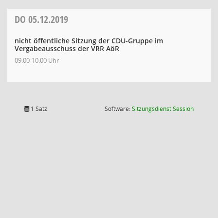
DO
05.12.2019
nicht öffentliche Sitzung der CDU-Gruppe im
Vergabeausschuss der VRR AöR
09:00-10:00 Uhr
(Wird in
1 Satz
Software:
Sitzungsdienst
Session