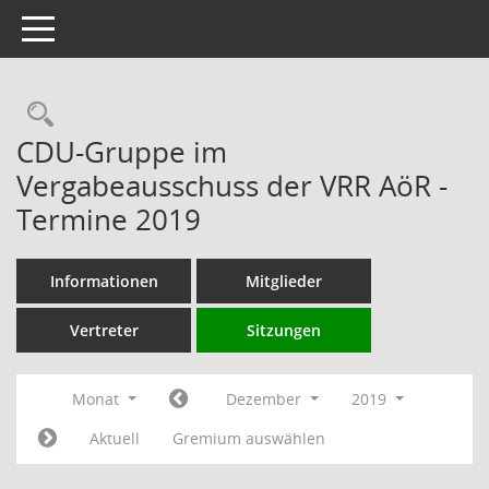
Toggle navigation
Rechercheauswahl
CDU-Gruppe im
Vergabeausschuss der VRR AöR -
Termine 2019
Informationen
Mitglieder
Vertreter
Sitzungen
Monat
Dezember
2019
Aktuell
Gremium auswählen