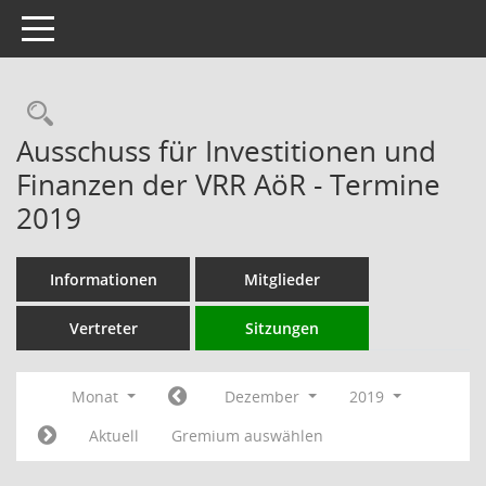
Toggle navigation
Rechercheauswahl
Ausschuss für Investitionen und
Finanzen der VRR AöR - Termine
2019
Informationen
Mitglieder
Vertreter
Sitzungen
Monat
Dezember
2019
Aktuell
Gremium auswählen