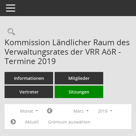
Toggle navigation
Rechercheauswahl
Kommission Ländlicher Raum des
Verwaltungsrates der VRR AöR -
Termine 2019
Informationen
Mitglieder
Vertreter
Sitzungen
Monat
März
2019
Aktuell
Gremium auswählen